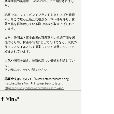
共同通信の英語版「Japan Wire」にて紹介されまし
た。
記事では、フィリピンでブランドを立ち上げた経緯
や、そこで培った新たな視点を日本へ持ち帰り、抹
茶文化を再解釈している取り組みが取り上げられて
います。
また、静岡県・富士山麓の茶農家との持続可能な関
係づくりや、抹茶を“伝統”としてだけでなく、現代の
ライフスタイルとして提案していく姿勢についても
紹介されています。
世代や国境を越え、抹茶の新しい価値を創造してい
く。
その歩みを、ぜひご覧ください。
記事全文はこちら：
「Sister entrepreneurs bring 
matcha culture from Philippines back to Japan」
https://english.kyodonews.net/articles/-/69465