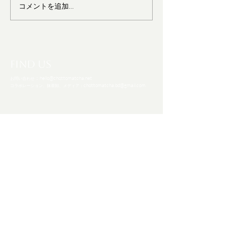
コメントを追加…
日本茶産業の未来を切り
一枚の茶葉から
拓く：フィリピン発抹茶
茶ラテへ：抹茶
ブランド「Chotto
までの丁寧な物
Matcha」が示す、次世
代のブランディング戦略
Find Us
：
hello@chottomatcha.net
お問い合わせ
chottomatcha.bd@gmail.com
コラボレーション、抹茶卸、メディア：
Tokyo, Japan
1 Chome-10-14 Hanakawado, Taito City, Tokyo
111-0033