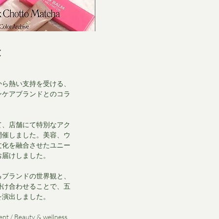
C
から熱い支持を受ける、
ンケアブランドとのコラ
て、店舗にて特別なアク
開催しました。美容、ウ
文化を融合させたユニー
お届けしました。
るブランドの世界観と、
掛け合わせることで、五
を演出しました。
ent / Beauty & wellness