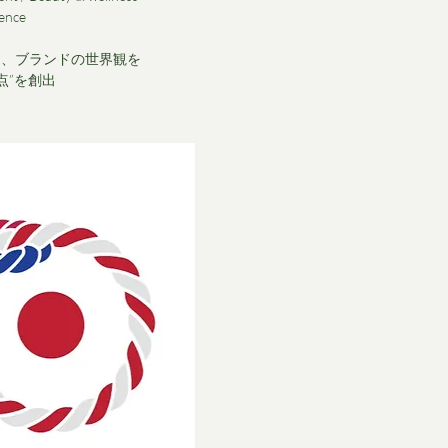
ience
高め、ブランドの世界観を
点”を創出