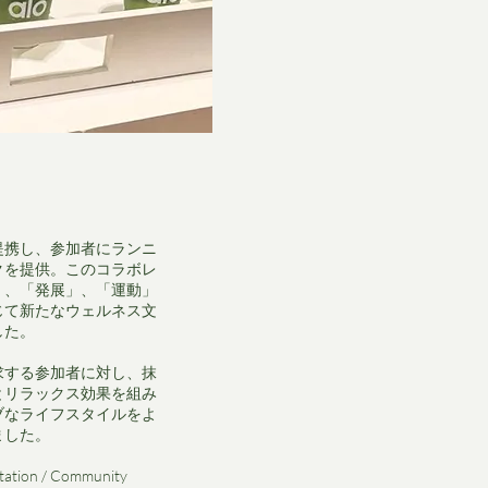
提携し、参加者にランニ
クを提供。このコラボレ
」、「発展」、「運動」
じて新たなウェルネス文
した。
求する参加者に対し、抹
とリラックス効果を組み
ブなライフスタイルをよ
ました。
station / Community