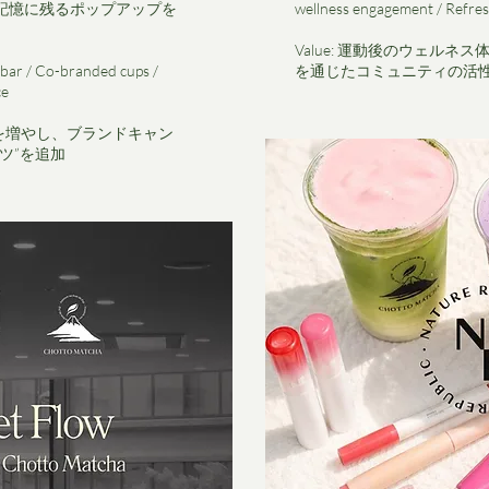
記憶に残るポップアップを
wellness engagement / Refre
Value: 運動後のウェルネ
 bar / Co-branded cups /
を通じたコミュニティの活
ce
時間を増やし、ブランドキャン
ツ”を追加