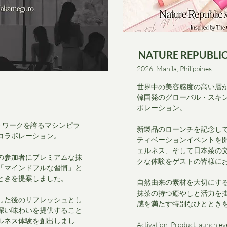
NATURE REPUBLI
2026, Manila, Philippines
世界中の美容感度の高い層
韓国発のグローバル・スキ
ボレーション。
トワークを誇るマシンピラ
新製品のローンチを記念し
コラボレーション。
ティベーションイベントを
ェルネス、そして日本茶の
の参加者にプレミアムな抹
クな体験をゲストの皆様に
「マインドフルな習慣」と
ときを提案しました。
自然由来の素材を大切にす
抹茶の持つ癒やしと活力を
した後のリフレッシュとし
感を満たす特別なひととき
深い味わいを提供すること
ルネス体験を創出しまし
Activation: Product launch ev