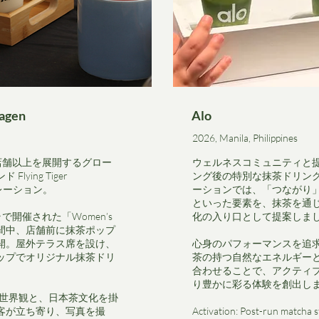
hagen
​Alo
2026, Manila, Philippines
0店舗以上を展開するグロー
ウェルネスコミュニティと
ying Tiger
ング後の特別な抹茶ドリン
ボレーション。
ーションでは、「つながり
といった要素を、抹茶を通
ニラで開催された「Women’s
化の入り口として提案しま
期間中、店舗前に抹茶ポップ
開。屋外テラス席を設け、
心身のパフォーマンスを追
ップでオリジナル抹茶ドリ
茶の持つ自然なエネルギー
合わせることで、アクティ
り豊かに彩る体験を創出し
l な世界観と、日本茶文化を掛
客が立ち寄り、写真を撮
Activation: Post-run matcha 